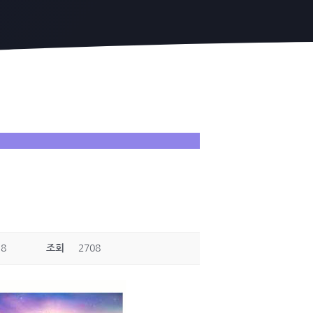
18
조회
2708