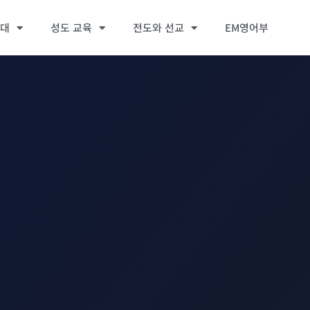
세대
성도 교육
전도와 선교
EM영어부