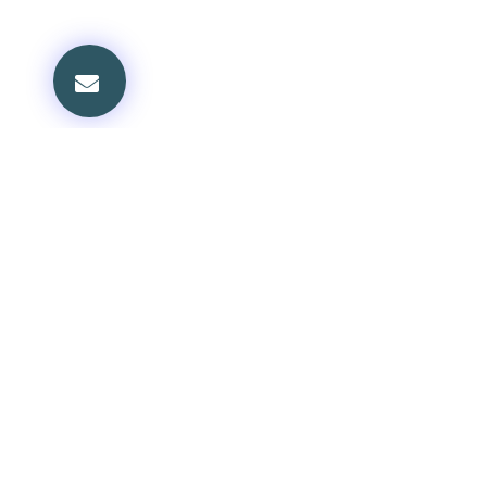
볼티모어교회
교회 안내
담임목사: 정진부
환영의 글
담임목사 소개
Phone: 410-337-9448
섬기는 사람들
목회 칼럼
Email: kpcboffice@gmail.com
신앙 공동체
Address:
새가족 안내
1600 W. Seminary Ave.
교회 소식
Lutherville, MD 21093
교회 갤러리