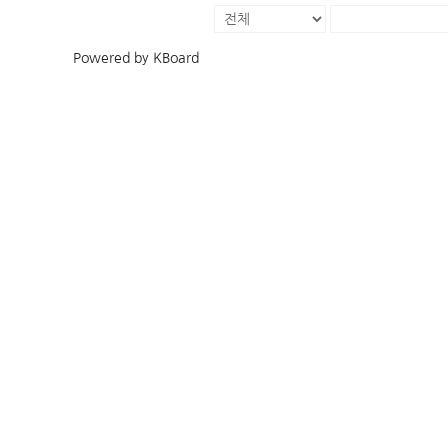
Powered by KBoard
예배 찬양
다음 세대
예배 안내
주일학교
헌금 안내
중고등부
K
주보 모음
새싹한국학교
예배 영상