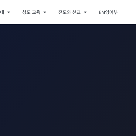
세대
성도 교육
전도와 선교
EM영어부