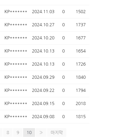
KP*******
2024.11.03
0
1502
KP*******
2024.10.27
0
1737
KP*******
2024.10.20
0
1677
KP*******
2024.10.13
0
1654
KP*******
2024.10.13
0
1726
KP*******
2024.09.29
0
1840
KP*******
2024.09.22
0
1794
KP*******
2024.09.15
0
2018
KP*******
2024.09.08
0
1815
8
9
10
»
마지막