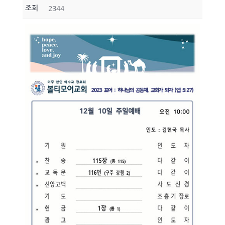
조회
2344