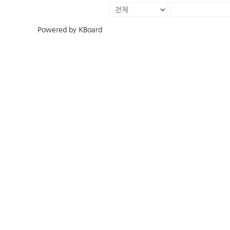
Powered by KBoard
예배 찬양
다음 세대
예배 안내
주일학교
헌금 안내
중고등부
K
주보 모음
새싹한국학교
예배 영상