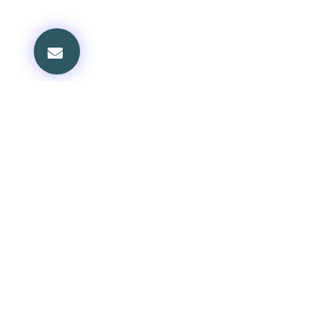
볼티모어교회
교회 안내
담임목사: 정진부
환영의 글
담임목사 소개
Phone: 410-337-9448
섬기는 사람들
목회 칼럼
Email: kpcboffice@gmail.com
신앙 공동체
Address:
새가족 안내
1600 W. Seminary Ave.
교회 소식
Lutherville, MD 21093
교회 갤러리