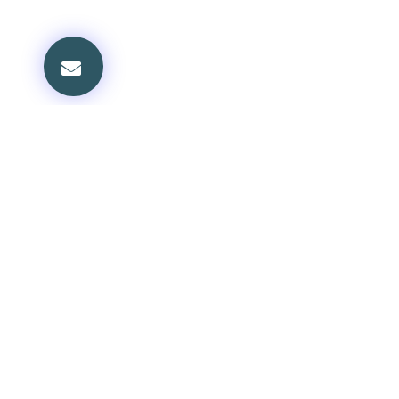
볼티모어교회
교회 안내
담임목사: 정진부
환영의 글
담임목사 소개
Phone: 410-337-9448
섬기는 사람들
목회 칼럼
Email: kpcboffice@gmail.com
신앙 공동체
Address:
새가족 안내
1600 W. Seminary Ave.
교회 소식
Lutherville, MD 21093
교회 갤러리