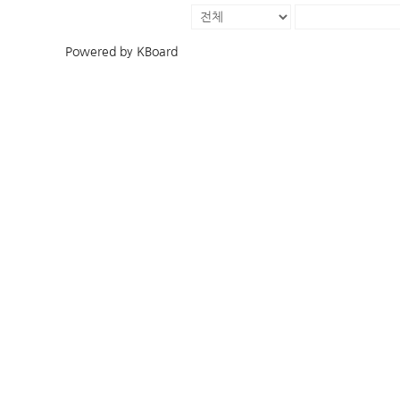
Powered by KBoard
예배 찬양
다음 세대
예배 안내
주일학교
헌금 안내
중고등부
K
주보 모음
새싹한국학교
예배 영상