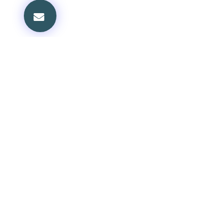
볼티모어교회
교회 안내
담임목사: 정진부
환영의 글
담임목사 소개
Phone: 410-337-9448
섬기는 사람들
목회 칼럼
Email: kpcboffice@gmail.com
신앙 공동체
Address:
새가족 안내
1600 W. Seminary Ave.
교회 소식
Lutherville, MD 21093
교회 갤러리
오시는 길