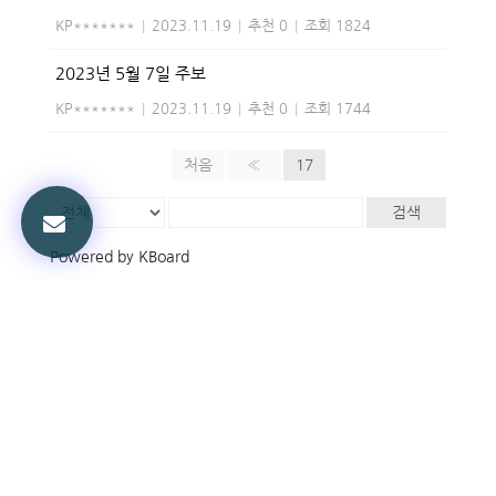
KP*******
|
2023.11.19
|
추천 0
|
조회 1824
2023년 5월 7일 주보
KP*******
|
2023.11.19
|
추천 0
|
조회 1744
처음
«
17
검색
Powered by KBoard
볼티모어교회
담임목사: 정진부
Phone: 410-337-9448