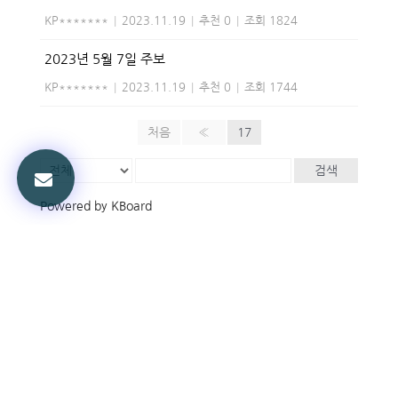
KP*******
|
2023.11.19
|
추천 0
|
조회 1824
2023년 5월 7일 주보
KP*******
|
2023.11.19
|
추천 0
|
조회 1744
처음
«
17
검색
Powered by KBoard
볼티모어교회
담임목사: 정진부
Phone: 410-337-9448