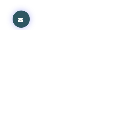
볼티모어교회
교회 안내
담임목사: 정진부
환영의 글
담임목사 소개
Phone: 410-337-9448
섬기는 사람들
목회 칼럼
Email: kpcboffice@gmail.com
신앙 공동체
Address:
새가족 안내
1600 W. Seminary Ave.
교회 소식
Lutherville, MD 21093
교회 갤러리