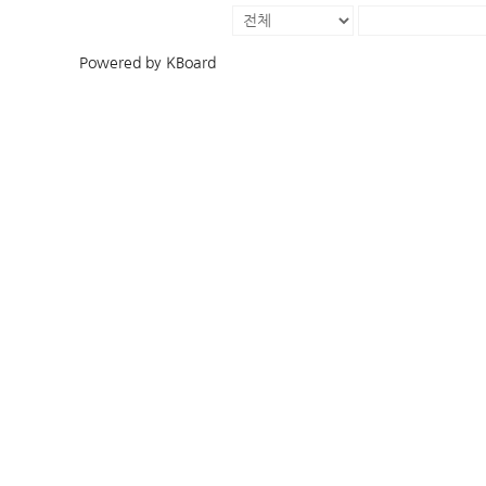
Powered by KBoard
예배 찬양
다음 세대
예배 안내
주일학교
헌금 안내
중고등부
K
주보 모음
새싹한국학교
예배 영상