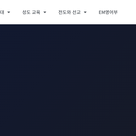
세대
성도 교육
전도와 선교
EM영어부