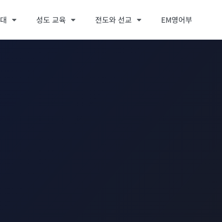
세대
성도 교육
전도와 선교
EM영어부