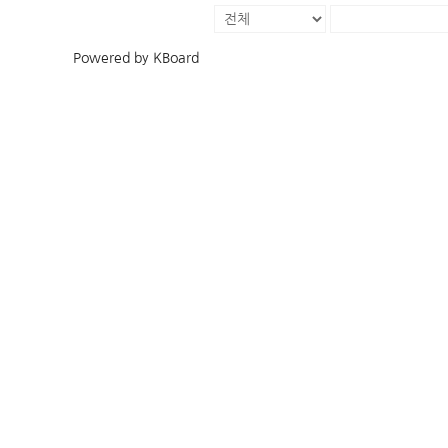
Powered by KBoard
예배 찬양
다음 세대
예배 안내
주일학교
헌금 안내
중고등부
K
주보 모음
새싹한국학교
예배 영상