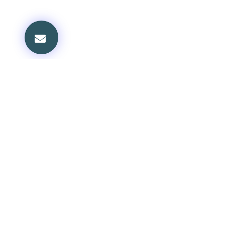
볼티모어교회
교회 안내
담임목사: 정진부
환영의 글
담임목사 소개
Phone: 410-337-9448
섬기는 사람들
목회 칼럼
Email: kpcboffice@gmail.com
신앙 공동체
Address:
새가족 안내
1600 W. Seminary Ave.
교회 소식
Lutherville, MD 21093
교회 갤러리