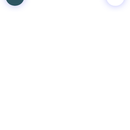
인쇄
«
2021년 VBS
2021년 성탄절 유초등부 프레젠테이션
»
목록보기
2021년 성탄
2021년 부활
2021년 VBS
2021년 주일