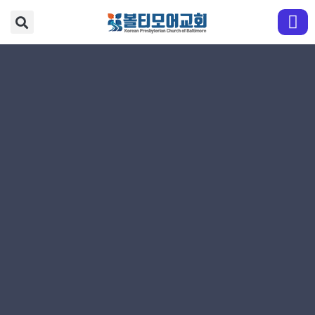
교회 안내
예배와 찬양
다음 세대
성도 교육
전도와 선교
EM영어부