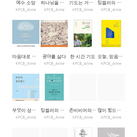
예수 소망
하나님을 열망하라
기도는 거룩한 고민 입니다
팀켈러의 인생질문
KPCB_Anne
KPCB_Anne
KPCB_Anne
KPCB_Anne
마음대로 살 뻔 했습니다
광야를 살다
한 시간 기도
오늘, 믿음으로 산다는 것
KPCB_Anne
KPCB_Anne
KPCB_Anne
KPCB_Anne
무엇이 성숙인가
팀켈러의 방탕한 선지자
존비비어의 광야에서
많이 힘드셨죠?
KPCB_Anne
KPCB_Anne
KPCB_Anne
KPCB_Anne